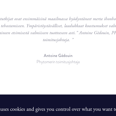
tutkijat ovat ensimmäisinä maailmassa hyödyntäneet merta ihonhoi
tehostamiseen. Ympäristöystävälliset, laadukkaat koostumukset valm
aineen etsimisestä valmiiseen tuotteeseen asti.” Antoine Gédoui
toimitusjohtaja. ”
Antoine Gédouin
Phytomerin toimitusjohtaja
e uses cookies and gives you control over what you want to