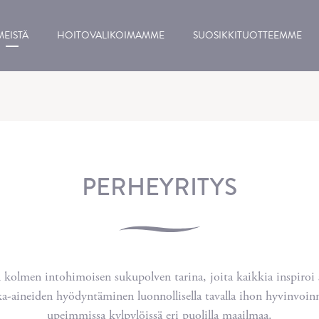
MEISTÄ
HOITOVALIKOIMAMME
SUOSIKKITUOTTEEMME
PERHEYRITYS
kolmen intohimoisen sukupolven tarina, joita kaikkia inspiroi 
a-aineiden hyödyntäminen luonnollisella tavalla ihon hyvinvoin
upeimmissa kylpylöissä eri puolilla maailmaa.