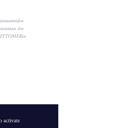
totuotteiden
istetaan itse
n, PHYTOMERin
 activate