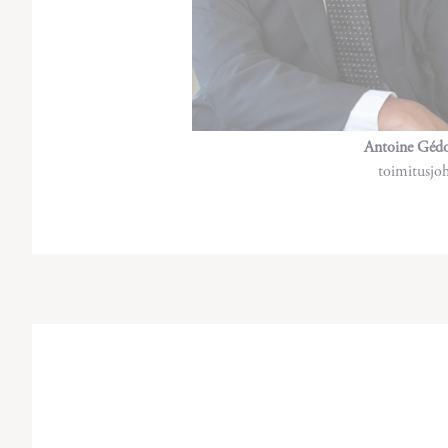
Antoine Géd
toimitusjoh