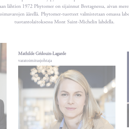
aan lähtien 1972 Phytomer on sijainnut Bretagnessa, aivan meren
oimavarojen äärellä. Phytomer-tuotteet valmistetaan omassa labo
tuotantolaitoksessa Mont Saint-Michelin lahdella.
Mathilde Gédouin-Lagarde
varatoimitusjohtaja