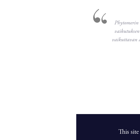
Phytomerin 
vaikutuksen 
vaikuttavan 
This sit