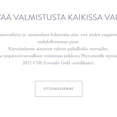
ÄÄ VALMISTUSTA KAIKISSA VA
ntovaiheita ja -menetelmiä kehitetään niin, että niiden ympäri
mahdollisimman pieni.
Käyttämämme ainesosat tulevat paikallisilta tuottajilta.
ja ympäristövastuullisen toiminnan johdosta Phytomerille myön
2021 CSR Ecovadis Gold -sertifikaatti.
SITOUMUKSEMME