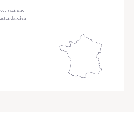
neet saamme
tustandardien