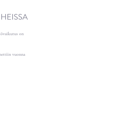
IHEISSA
stövaikutus on
nettiin vuonna