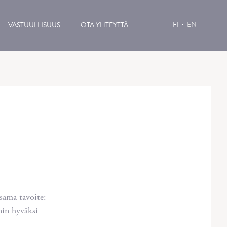
FI
EN
VASTUULLISUUS
OTA YHTEYTTÄ
sama tavoite:
nin hyväksi