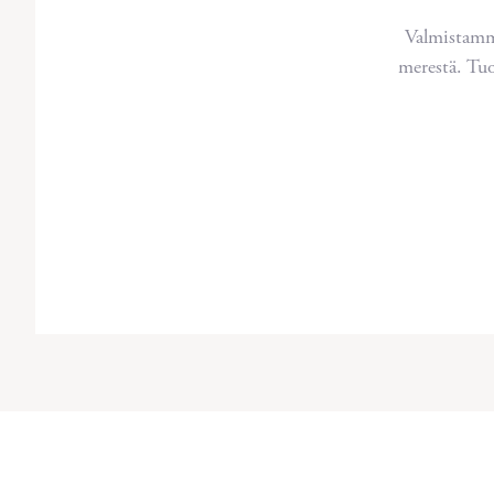
Valmistamm
merestä. Tuo