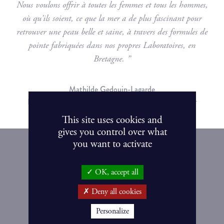
Nous voulons offrir à toutes les femmes et tous les hommes,
où qu’ils soient, ce que la mer a de plus fascinant pour
retrouver une peau belle et saine, à travers des formules de
pointe fabriquées dans nos propres Laboratoires, en
Bretagne. ”
Mathilde Gedouin-Lagarde
Directrice Générale Adjointe & petite-fille du fondateur
This site uses cookies and
gives you control over what
you want to activate
OK, accept all
Deny all cookies
OTA YHTEYTTÄ
Personalize
+358 2 4456230