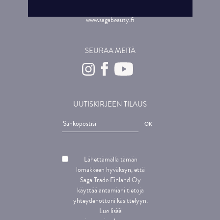
myynti@saga.fi
www.sagabeauty.fi
SEURAA MEITÄ
UUTISKIRJEEN TILAUS
Lähettämällä tämän
lomakkeen hyväksyn, että
Saga Trade Finland Oy
käyttää antamiani tietoja
yhteydenottoni käsittelyyn.
Lue lisää