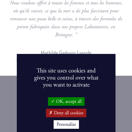
Nous voulons offrir à toutes les femmes et tous les hommes,
où qu’ils soient, ce que la mer a de plus fascinant pour
retrouver une peau belle et saine, à travers des formules de
pointe fabriquées dans nos propres Laboratoires, en
Bretagne. ”
Mathilde Gedouin-Lagarde
Directrice Générale Adjointe & petite-fille du fondateur
This site uses cookies and
gives you control over what
you want to activate
OK, accept all
Deny all cookies
OTA YHTEYTTÄ
Personalize
+358 2 4456230