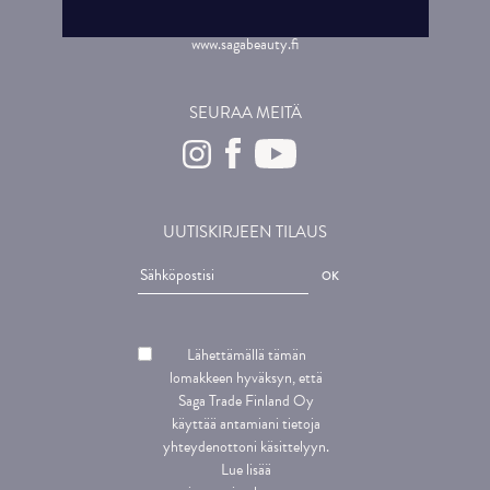
myynti@saga.fi
www.sagabeauty.fi
SEURAA MEITÄ
UUTISKIRJEEN TILAUS
Lähettämällä tämän
lomakkeen hyväksyn, että
Saga Trade Finland Oy
käyttää antamiani tietoja
yhteydenottoni käsittelyyn.
Lue lisää